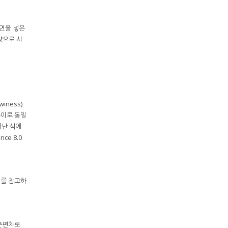
면을 넣은
량으로 사
iness)
m 높이로 동일
타난 식에
nce 8.0
서를 참고하
표준편차로