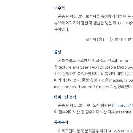
보수력
곤충 단백질 겔의 보수력을 측정하기 위하여, 
튜브에 여과지에 감싼 각 샘플을 넣은 뒤 1,000
용하였다.
(
)
=
[
보수력
(
%
)
=
[
시료 내 
%
보
수
력
시
료
내
수
분
물성
곤충분말로 제조한 단백질 겔의 경도(hardness), 탄력
은 texture analyzer(TA-XT2i, Stable Mi
하게 정형하여 측정하였으며, 각 특성에 대한 값은 Expon
따라 계산되었다. 물성 측정 조건은 maximum load 2 kg, p
mm, and head speed 2.0 mm/s로 설정하였다.
아미노산 분석
곤충 단백질 겔의 아미노산 함량은
Kim et al.(2
여 필수아미노산 및 필수아미노산 지수(essential 
통계분석
처리구간의 통계 분석을 위하여 SPSS Ver. 20.