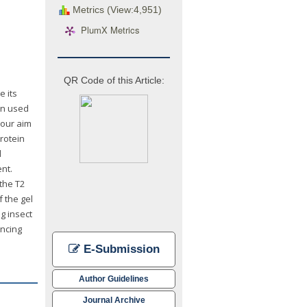
Metrics (View:4,951)
PlumX Metrics
QR Code of this Article:
e its
en used
 our aim
rotein
l
nt.
the T2
 the gel
ng insect
ancing
E-Submission
Author Guidelines
Journal Archive