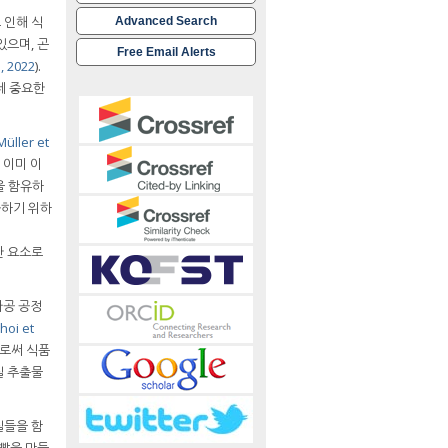
 인해 식
Advanced Search
있으며, 곤
Free Email Alerts
., 2022
).
데 중요한
Müller et
 이미 이
을 함유하
화하기 위하
한 요소로
 가공 공정
hoi et
으로써 식품
질 추출물
질들을 함
 빵을 만들