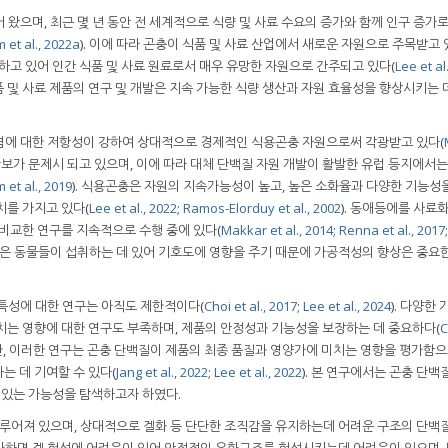
왔으며, 최근 몇 년 동안 전 세계적으로 식량 및 사료 수요의 증가와 함께 인구 증가로
m et al., 2022a
). 이에 따라 곤충이 식품 및 사료 산업에서 새로운 자원으로 주목받고 
하고 있어 인간 식품 및 사료 원료로서 매우 유망한 자원으로 간주되고 있다(
Lee et al
 및 사료 제품의 연구 및 개발은 지속 가능한 식량 생산과 자원 효율성을 향상시키는 
염에 대한 저항성이 강하여 상대적으로 경제적인 식용곤충 자원으로써 각광받고 있다(
량안보가 문제시 되고 있으며, 이에 따라 대체 단백질 자원 개발이 활발한 유럽 등지에서는
m et al., 2019
). 식용곤충은 자원의 지속가능성이 높고, 높은 소화율과 다양한 기능성
치를 가지고 있다(
Lee et al., 2022
;
Ramos-Elorduy et al., 2002
). 동애등에를 사료
 비교한 연구를 지속적으로 수행 중에 있다(
Makkar et al., 2014
;
Renna et al., 2017
;
성은 동물들이 섭취하는 데 있어 기호도에 영향을 주기 때문에 가공적성의 향상은 중요
특성에 대한 연구는 아직도 제한적이다(
Choi et al., 2017
;
Lee et al., 2024
). 다양한
치는 영향에 대한 연구도 부족하며, 제품의 안정성과 기능성을 보장하는 데 중요하다(
C
또한, 이러한 연구는 곤충 단백질이 제품의 최종 품질과 영양가에 미치는 영향을 평가함
는 데 기여할 수 있다(
Jang et al., 2022
;
Lee et al., 2022
). 본 연구에서는 곤충 단백
수 있는 가능성을 탐색하고자 하였다.
어져 있으며, 상대적으로 겔화 등 단단한 조직감을 유지하는데 어려운 구조의 단백
첨가하면 겔 형성에 어려움이 있어 안정적인 유화구조를 형성시키는데 어려움이 있으며,