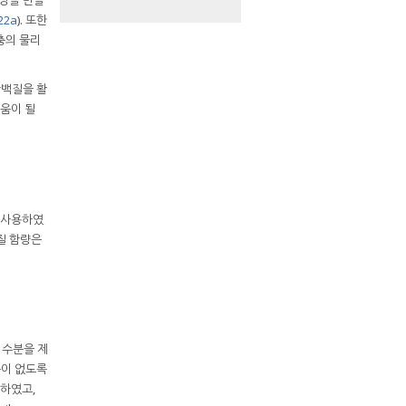
022a
). 또한
충의 물리
단백질을 활
움이 될
여 사용하였
단백질 함량은
 수분을 제
부분이 없도록
관하였고,