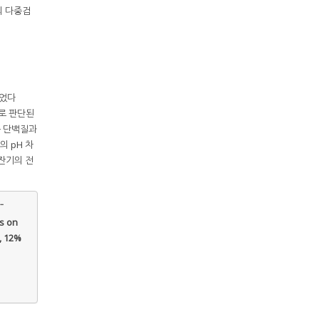
의 다중검
내었다
과로 판단된
충 단백질과
 pH 차
 잔기의 전
–
s on
4, 12%