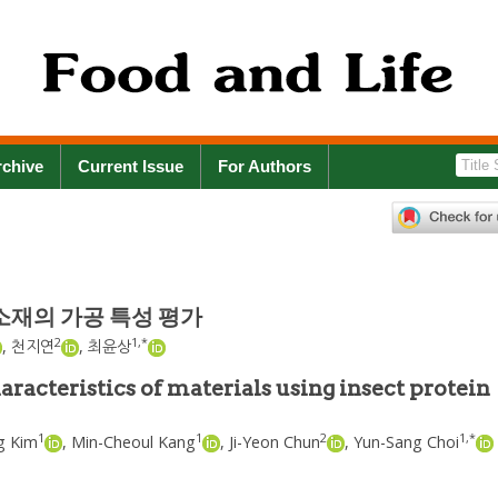
rchive
Current Issue
For Authors
소재의 가공 특성 평가
2
1
,
*
,
천지연
,
최윤상
aracteristics of materials using insect protein
1
1
2
1
,
*
g Kim
,
Min-Cheoul Kang
,
Ji-Yeon Chun
,
Yun-Sang Choi