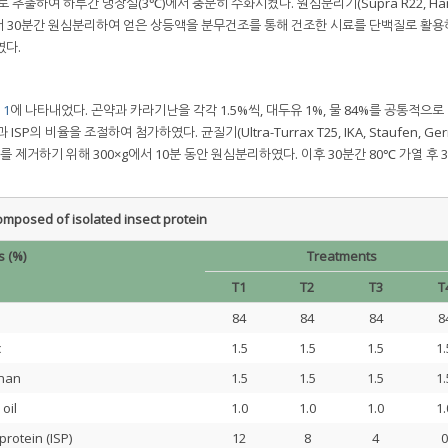
추출하여 하루간 냉장실(3℃)에서 충분히 수화시켰다. 원심분리기(Supra R22, Hani
00×g에서 30분간 원심분리하여 얻은 상등액을 분무건조를 통해 건조한 시료를 단백질로 활
였다.
 1
에 나타내었다. 곤약과 카라기난을 각각 1.5%씩, 대두유 1%, 물 84%를 공통적으
의 비율을 조절하여 첨가하였다. 균질기(Ultra-Turrax T25, IKA, Staufen, Ge
공기를 제거하기 위해 300×g에서 10분 동안 원심분리하였다. 이후 30분간 80℃ 가열 후 
omposed of isolated insect protein
s (%)
Treatments
T1
T2
T3
T
84
84
84
8
c
1.5
1.5
1.5
1.
nan
1.5
1.5
1.5
1.
oil
1.0
1.0
1.0
1.
rotein (ISP)
12
8
4
0