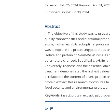
Received:
Feb 26, 2024
; Revised:
Apr 01, 202
Published Online: Jun 30, 2024
Abstract
The objective of this study was to prepare
quality characteristics and nutritional pro
alone, it often exhibits suboptimal process
was to explore the processing properties an
isolate and protein of
Hermetia illucens
. As
parameters changed. Specifically, pH, light
Conversely, redness and the essential amin
treatment demonstrated the highest values f
in relation to the content of insect protein a
protein extract, this research contributes to
food security and environmental protection
Keywords:
insect; protein extract; gel; proc
서 론