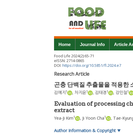
Home
Journal Info
Article A
Food Life
2024
(
2
):
65
-
71
eISSN: 2714-0865
DOI:
https://doi.org/10.5851/fl.2024.e7
Research Article
곤충 단백질 추출물을 적용한 
1
1
1
1
김예지
,
차지윤
,
김태경
,
강민철
Evaluation of processing ch
extract
1
1
Yea-Ji Kim
,
Ji Yoon Cha
,
Tae-Kyun
Author Information & Copyright
▼