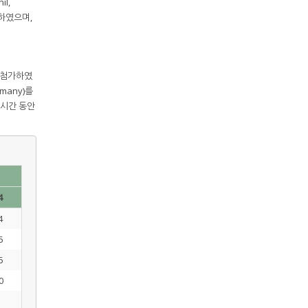
l,
용하였으며,
로 첨가하였
rmany)를
3시간 동안
4
4
5
5
0