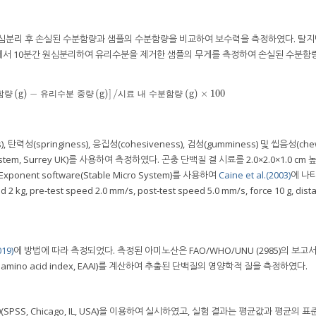
원심분리 후 손실된 수분함량과 샘플의 수분함량을 비교하여 보수력을 측정하였다. 탈지
×g에서 10분간 원심분리하여 유리수분을 제거한 샘플의 무게를 측정하여 손실된 수분함
(
g
)
−
(
g
)
]
/
(
g
)
×
100
수분함량
(
g
)
−
유리수분 중량
(
g
)
]
/
시료 내 수분함량
(
g
)
×
100
함
량
유
리
수
분
중
량
시
료
내
수
분
함
량
성(springiness), 응집성(cohesiveness), 검성(gumminess) 및 씹음성(chew
cro System, Surrey UK)를 사용하여 측정하였다. 곤충 단백질 겔 시료를 2.0×2.0×1.0 c
ent software(Stable Micro System)를 사용하여
Caine et al.(2003)
에 나
re-test speed 2.0 mm/s, post-test speed 5.0 mm/s, force 10 g, dista
019)
에 방법에 따라 측정되었다. 측정된 아미노산은 FAO/WHO/UNU (2985)의 보고
amino acid index, EAAI)를 계산하여 추출된 단백질의 영양학적 질을 측정하였다.
0(SPSS, Chicago, IL, USA)을 이용하여 실시하였고, 실험 결과는 평균값과 평균의 