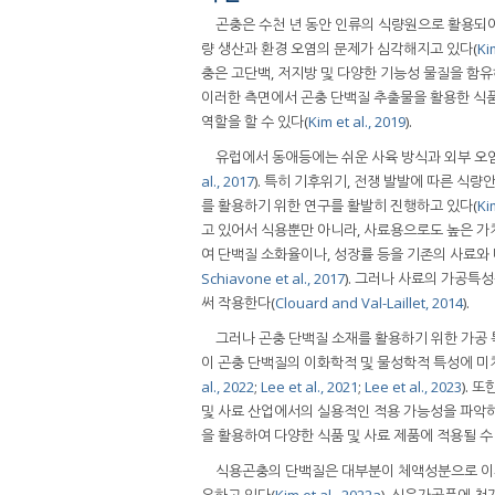
곤충은 수천 년 동안 인류의 식량원으로 활용되어 
량 생산과 환경 오염의 문제가 심각해지고 있다(
Ki
충은 고단백, 저지방 및 다양한 기능성 물질을 함유
이러한 측면에서 곤충 단백질 추출물을 활용한 식품
역할을 할 수 있다(
Kim et al., 2019
).
유럽에서 동애등에는 쉬운 사육 방식과 외부 오
al., 2017
). 특히 기후위기, 전쟁 발발에 따른 식
를 활용하기 위한 연구를 활발히 진행하고 있다(
Ki
고 있어서 식용뿐만 아니라, 사료용으로도 높은 가
여 단백질 소화율이나, 성장률 등을 기존의 사료와
Schiavone et al., 2017
). 그러나 사료의 가공특
써 작용한다(
Clouard and Val-Laillet, 2014
).
그러나 곤충 단백질 소재를 활용하기 위한 가공 
이 곤충 단백질의 이화학적 및 물성학적 특성에 미
al., 2022
;
Lee et al., 2021
;
Lee et al., 2023
). 
및 사료 산업에서의 실용적인 적용 가능성을 파악하
을 활용하여 다양한 식품 및 사료 제품에 적용될 
식용곤충의 단백질은 대부분이 체액성분으로 이루
유하고 있다(
Kim et al., 2022a
). 식육가공품에 