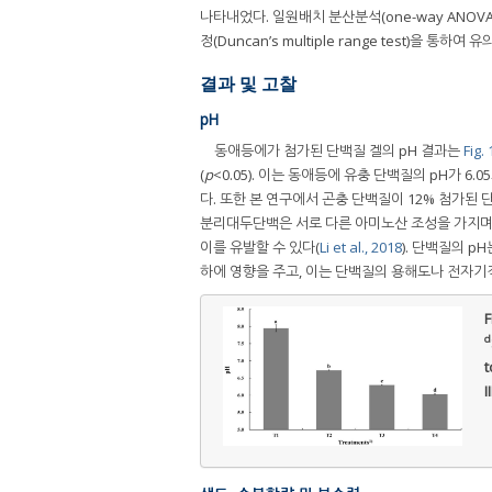
나타내었다. 일원배치 분산분석(one-way ANO
정(Duncan’s multiple range test)을 통하여 
결과 및 고찰
pH
동애등에가 첨가된 단백질 겔의 pH 결과는
Fig. 
(
p
<0.05). 이는 동애등에 유충 단백질의 pH가 
다. 또한 본 연구에서 곤충 단백질이 12% 첨가된 
분리대두단백은 서로 다른 아미노산 조성을 가지며,
이를 유발할 수 있다(
Li et al., 2018
). 단백질의 
하에 영향을 주고, 이는 단백질의 용해도나 전자기
F
d
t
I