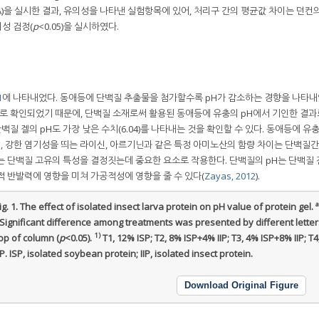
VA)을 실시한 결과, 유의성을 나타낸 실험항목에 있어, 처리구 간의 평균값 차이는 던컨
유의성 검정(
p
<0.05)을 실시하였다.
1
에 나타내었다. 동애등에 단백질 추출물을 첨가할수록 pH가 감소하는 경향을 나타
6.05로 확인되었기 때문에, 단백질 소재로써 활용된 동애등에 유충의 pH에서 기인한 결
단백질 겔의 pH도 가장 낮은 수치(6.04)를 나타내는 것을 확인할 수 있다. 동애등에 유
 강한 염기성을 띄는 라이신, 아르기닌과 같은 특정 아미노산의 함량 차이는 단백질간의
pH는 단백질 고유의 특성을 결정짓는데 중요한 요소로 작용한다. 단백질의 pH는 단백질
적 반발력에 영향을 미쳐 가공적성에 영향을 줄 수 있다(
Zayas, 2012
).
a
ig. 1.
The effect of isolated insect larva protein on pH value of protein gel.
Significant difference among treatments was presented by different letter
1)
op of column (
p
<0.05).
T1, 12% ISP; T2, 8% ISP+4% IIP; T3, 4% ISP+8% IIP; T
IP. ISP, isolated soybean protein; IIP, isolated insect protein.
Download Original Figure