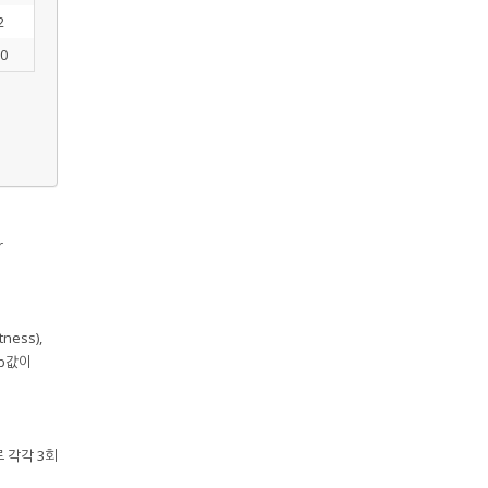
2
0
r
ness),
 b값이
로 각각 3회