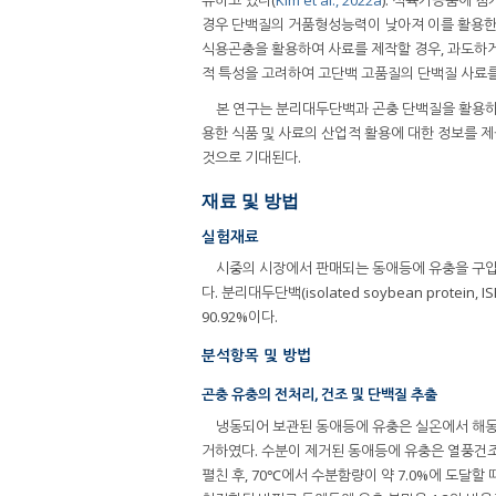
경우 단백질의 거품형성능력이 낮아져 이를 활용한 
식용곤충을 활용하여 사료를 제작할 경우, 과도하게
적 특성을 고려하여 고단백 고품질의 단백질 사료를
본 연구는 분리대두단백과 곤충 단백질을 활용하
용한 식품 및 사료의 산업적 활용에 대한 정보를 
것으로 기대된다.
재료 및 방법
실험재료
시중의 시장에서 판매되는 동애등에 유충을 구입하여 사
다. 분리대두단백(isolated soybean protein,
90.92%이다.
분석항목 및 방법
곤충 유충의 전처리, 건조 및 단백질 추출
냉동되어 보관된 동애등에 유충은 실온에서 해동 후
거하였다. 수분이 제거된 동애등에 유충은 열풍건조기(HK
펼친 후, 70℃에서 수분함량이 약 7.0%에 도달